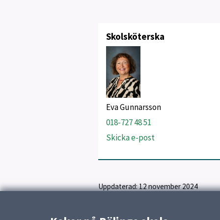
Skolsköterska
Eva Gunnarsson
018-727 48 51
Skicka e-post
Uppdaterad:
12 november 2024