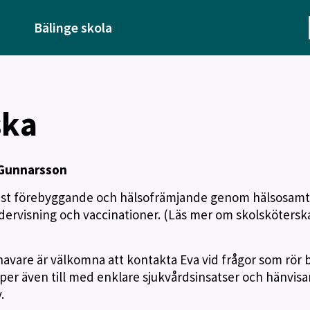
Bälinge skola
ska
 Gunnarsson
mst förebyggande och hälsofrämjande genom hälsosamt
ervisning och vaccinationer. (Läs mer om skolskötersk
avare är välkomna att kontakta Eva vid frågor som rör 
er även till med enklare sjukvårdsinsatser och hänvisa
.