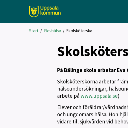
Start
/
Elevhälsa
/
Skolsköterska
Skolsköter
På Bälinge skola arbetar Eva
Skolsköterskorna arbetar frä
hälsoundersökningar, hälsound
arbete på
www.uppsala.se
)
Elever och föräldrar/vårdnadsh
och ungdomars hälsa. Hon hjälp
vidare till sjukvården vid behov