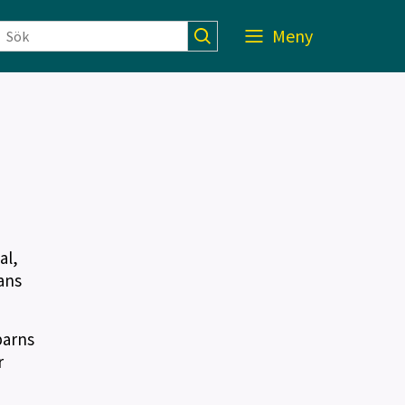
Meny
al,
ans
barns
r