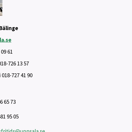
Bälinge
la.se
 09 61
018-726 13 57
 018-727 41 90
6 65 73
81 95 05
fritids@uppsala.se