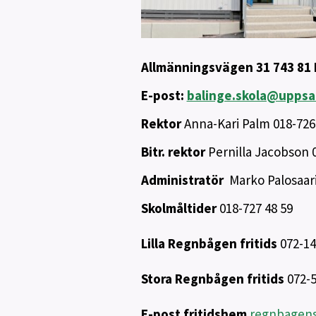
Allmänningsvägen 31 743 81 
E-post:
balinge.skola@uppsa
Rektor
Anna-Kari Palm 018-726
Bitr. rektor
Pernilla Jacobson 
Administratör
Marko Palosaari
Skolmåltider
018-727 48 59
Lilla Regnbågen fritids
072-14
Stora Regnbågen fritids
072-5
E-post fritidshem
regnbagens