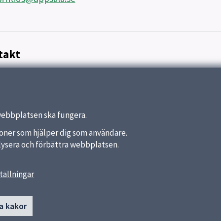
takt
webbplatsen ska fungera.
nktioner som hjälper dig som användare.
analysera och förbättra webbplatsen.
tällningar
länkar
Kontakt
a kakor
Bälinge Skola
a kommun