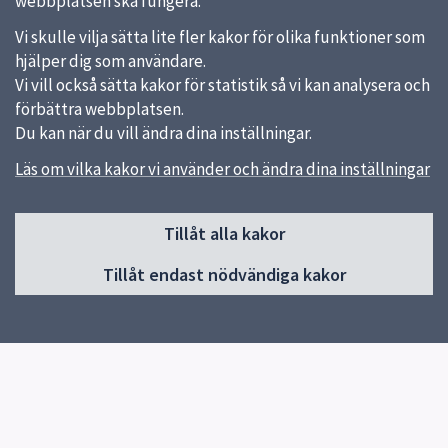
webbplatsen ska fungera.
Vi skulle vilja sätta lite fler kakor för olika funktioner som
hjälper dig som användare.
Vi vill också sätta kakor för statistik så vi kan analysera och
förbättra webbplatsen.
Du kan när du vill ändra dina inställningar.
Läs om vilka kakor vi använder och ändra dina inställningar
Sidfot
Tillåt alla kakor
Huvudmeny
Tillåt endast nödvändiga kakor
Start
Om skolan
TL
Kiva
Kontakt
Elevhälsa
Verksamhet och klassens sidor